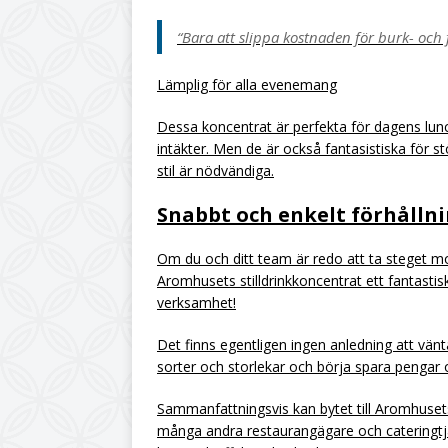
“Bara att slippa kostnaden för burk- och f
Lämplig för alla evenemang
Dessa koncentrat är perfekta för dagens lunch
intäkter. Men de är också fantasistiska för 
stil är nödvändiga.
Snabbt och enkelt förhållnin
Om du och ditt team är redo att ta steget mo
Aromhusets stilldrinkkoncentrat ett fantastiskt
verksamhet!
Det finns egentligen ingen anledning att vänta,
sorter och storlekar och börja spara pengar
Sammanfattningsvis kan bytet till Aromhusets 
många andra restaurangägare och cateringtjä