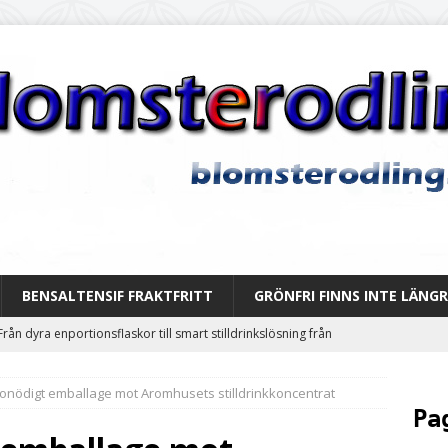
BENSALTENSIF FRAKTFRITT
GRÖNFRI FINNS INTE LÄNGR
Från dyra enportionsflaskor till smart stilldrinkslösning från
ATEGORIZED
lt onödigt emballage mot Aromhusets stilldrinkkoncentrat
Skapa din egen dryckesprofil med Aromhusets stilldrinkssmaker
Pa
ED