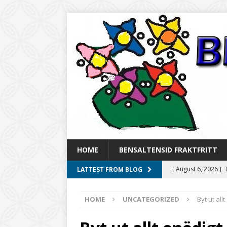
HOME
BENSALTENSID FRAKTFRITT
[ August 6, 2026 ]
LATTEST FROM BLOG
Aromhuset
UNC
HOME
UNCATEGORIZED
Byt ut al
[ August 5, 2026 ]
UNCATEGORIZ