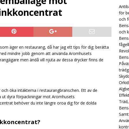
t emballage mot
Aromhusets stilldrink: lösningen för restauranger som tröttnat på
Antib
rinkkoncentrat
för b
ATEGORIZED
och f
Bensa
Aromhusets Stilldrink: Mer Plats i Kylen, Mer Pengar på Sista Raden
och k
ED
Bensa
fågel
Aromhusets stilldrink: från “dyr läsk” till “smart dryckesval”
m äger en restaurang, då har jag ett tips för dig: berätta
Revol
 med mindre jobb genom att använda Aromhusets
Bensa
aurangägare men ändå vill njuta av dessa drycker finns de
Påväx
träd
Skydd
Orkid
Algb
 och öka intäkterna i restaurangbranschen. Ett av de
Effek
yta ut dyra förpackningar mot Aromhusets
Träd,
centrat behöver du inte längre oroa dig för de dolda
Bensa
Samt
Använ
nkkoncentrat?
kontr