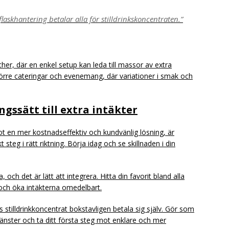
laskhantering betalar alla för stilldrinkskoncentraten.”
er, där en enkel setup kan leda till massor av extra
större cateringar och evenemang, där variationer i smak och
gssätt till extra intäkter
t en mer kostnadseffektiv och kundvänlig lösning, är
 steg i rätt riktning. Börja idag och se skillnaden i din
 och det är lätt att integrera. Hitta din favorit bland alla
 och öka intäkterna omedelbart.
stilldrinkkoncentrat bokstavligen betala sig själv. Gör som
nster och ta ditt första steg mot enklare och mer