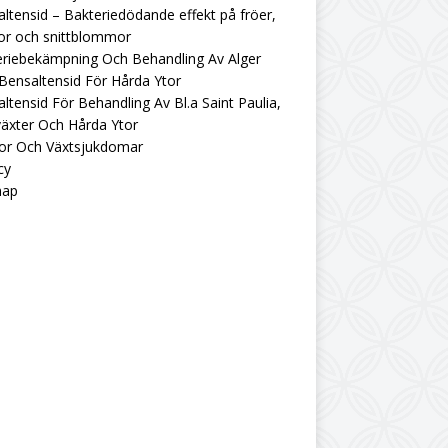
ltensid – Bakteriedödande effekt på fröer,
or och snittblommor
eriebekämpning Och Behandling Av Alger
ensaltensid För Hårda Ytor
ltensid För Behandling Av Bl.a Saint Paulia,
äxter Och Hårda Ytor
tor Och Växtsjukdomar
cy
map