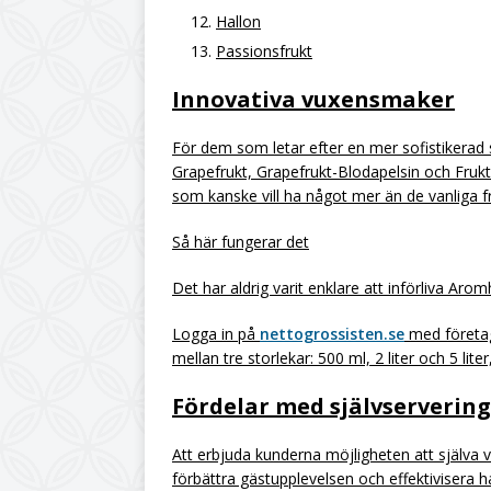
Hallon
Passionsfrukt
Innovativa vuxensmaker
För dem som letar efter en mer sofistikera
Grapefrukt, Grapefrukt-Blodapelsin och Frukt
som kanske vill ha något mer än de vanliga f
Så här fungerar det
Det har aldrig varit enklare att införliva Aro
Logga in på
nettogrossisten.se
med företage
mellan tre storlekar: 500 ml, 2 liter och 5 li
Fördelar med självservering
Att erbjuda kunderna möjligheten att själva v
förbättra gästupplevelsen och effektivisera h