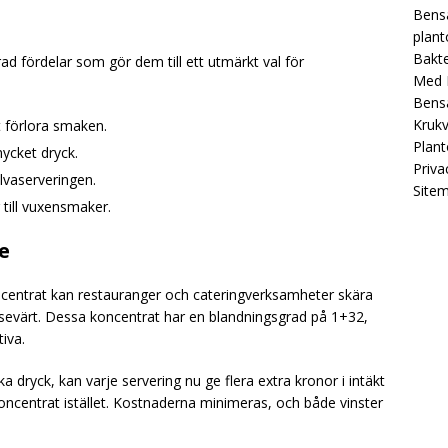
Bensa
plant
Bakt
ad fördelar som gör dem till ett utmärkt val för
Med B
Bensa
Krukv
t förlora smaken.
Plan
ycket dryck.
Priva
lvaserveringen.
Site
 till vuxensmaker.
e
centrat kan restauranger och cateringverksamheter skära
vsevärt. Dessa koncentrat har en blandningsgrad på 1+32,
iva.
ka dryck, kan varje servering nu ge flera extra kronor i intäkt
oncentrat istället. Kostnaderna minimeras, och både vinster