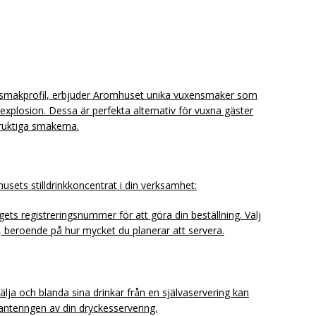
d smakprofil, erbjuder Aromhuset unika vuxensmaker som
explosion. Dessa är perfekta alternativ för vuxna gäster
ruktiga smakerna.
mhusets stilldrinkkoncentrat i din verksamhet:
ts registreringsnummer för att göra din beställning. Välj
ter, beroende på hur mycket du planerar att servera.
älja och blanda sina drinkar från en självaservering kan
anteringen av din dryckesservering.