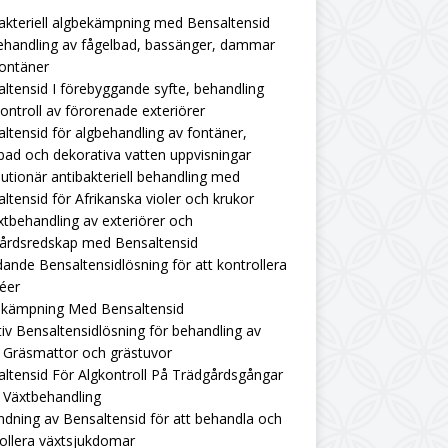
akteriell algbekämpning med Bensaltensid
ehandling av fågelbad, bassänger, dammar
ontäner
ltensid I förebyggande syfte, behandling
ontroll av förorenade exteriörer
ltensid för algbehandling av fontäner,
bad och dekorativa vatten uppvisningar
utionär antibakteriell behandling med
ltensid för Afrikanska violer och krukor
tbehandling av exteriörer och
gårdsredskap med Bensaltensid
ande Bensaltensidlösning för att kontrollera
éer
ekämpning Med Bensaltensid
tiv Bensaltensidlösning för behandling av
 Gräsmattor och grästuvor
ltensid För Algkontroll På Trädgårdsgångar
 Växtbehandling
dning av Bensaltensid för att behandla och
ollera växtsjukdomar