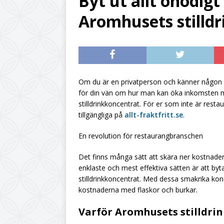
Byt ut allt onödig
[ August 5, 2026 ]
Aromhusets stilld
flasklogistik
UNC
[ August 5, 2026 ]
UNCATEGORIZ
[ August 7, 2026 ]
Om du är en privatperson och känner någon so
för din vän om hur man kan öka inkomsten
UNCATEGORIZED
stilldrinkkoncentrat. För er som inte är rest
tillgängliga på
allt-fraktfritt.se
.
En revolution för restaurangbranschen
Det finns många sätt att skära ner kostnader
enklaste och mest effektiva sätten är att b
stilldrinkkoncentrat. Med dessa smakrika kon
kostnaderna med flaskor och burkar.
Varför Aromhusets stilldri