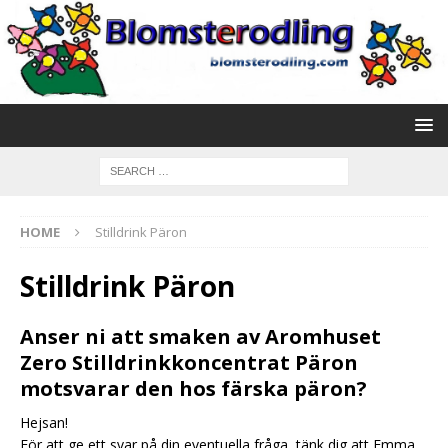
HOME
Stilldrink Päron
Stilldrink Päron
Anser ni att smaken av Aromhuset
Zero Stilldrinkkoncentrat Päron
motsvarar den hos färska päron?
Hejsan!
För att ge ett svar på din eventuella fråga, tänk dig att Emma,