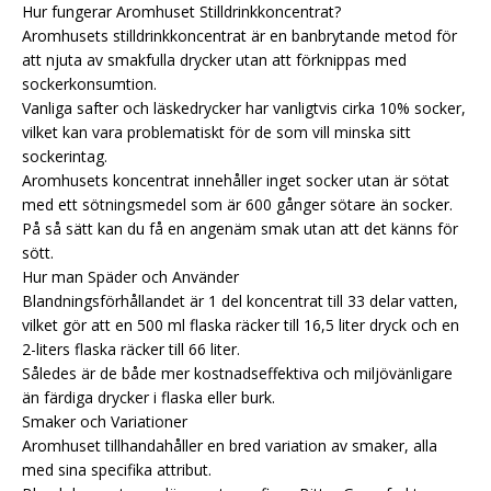
Hur fungerar Aromhuset Stilldrinkkoncentrat?
Aromhusets stilldrinkkoncentrat är en banbrytande metod för
att njuta av smakfulla drycker utan att förknippas med
sockerkonsumtion.
Vanliga safter och läskedrycker har vanligtvis cirka 10% socker,
vilket kan vara problematiskt för de som vill minska sitt
sockerintag.
Aromhusets koncentrat innehåller inget socker utan är sötat
med ett sötningsmedel som är 600 gånger sötare än socker.
På så sätt kan du få en angenäm smak utan att det känns för
sött.
Hur man Späder och Använder
Blandningsförhållandet är 1 del koncentrat till 33 delar vatten,
vilket gör att en 500 ml flaska räcker till 16,5 liter dryck och en
2-liters flaska räcker till 66 liter.
Således är de både mer kostnadseffektiva och miljövänligare
än färdiga drycker i flaska eller burk.
Smaker och Variationer
Aromhuset tillhandahåller en bred variation av smaker, alla
med sina specifika attribut.