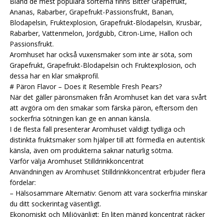
Bland de mest populära sorterna finns Bitter Grapefrukt,
Ananas, Rabarber, Grapefrukt-Passionsfrukt, Banan,
Blodapelsin, Fruktexplosion, Grapefrukt-Blodapelsin, Krusbär,
Rabarber, Vattenmelon, Jordgubb, Citron-Lime, Hallon och
Passionsfrukt.
Aromhuset har också vuxensmaker som inte är söta, som
Grapefrukt, Grapefrukt-Blodapelsin och Fruktexplosion, och
dessa har en klar smakprofil.
# Päron Flavor – Does it Resemble Fresh Pears?
När det gäller päronsmaken från Aromhuset kan det vara svårt
att avgöra om den smakar som färska päron, eftersom den
sockerfria sötningen kan ge en annan känsla.
I de flesta fall presenterar Aromhuset väldigt tydliga och
distinkta fruktsmaker som hjälper till att förmedla en autentisk
känsla, även om produkterna saknar naturlig sötma.
Varför välja Aromhuset Stilldrinkkoncentrat
Användningen av Aromhuset Stilldrinkkoncentrat erbjuder flera
fördelar:
– Hälsosammare Alternativ: Genom att vara sockerfria minskar
du ditt sockerintag väsentligt.
Ekonomiskt och Miljövänligt: En liten mängd koncentrat räcker